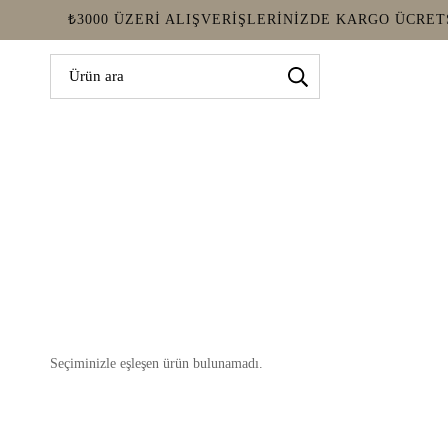
₺3000 ÜZERI ALIŞVERIŞLERINIZDE KARGO ÜCRET
Seçiminizle eşleşen ürün bulunamadı.