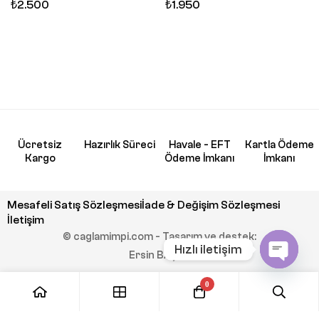
₺
2.500
₺
1.950
Ücretsiz
Hazırlık Süreci
Havale - EFT
Kartla Ödeme
Kargo
Ödeme İmkanı
İmkanı
Mesafeli Satış Sözleşmesi
İade & Değişim Sözleşmesi
İletişim
© caglamimpi.com - Tasarım ve destek:
Hızlı iletişim
Ersin BAŞAR
Open
0
chaty