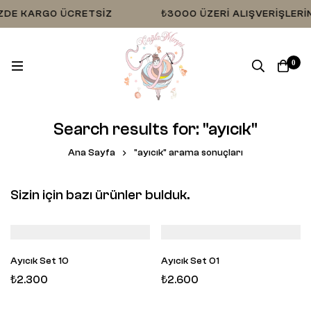
IZDE KARGO ÜCRETSIZ
₺3000 ÜZERI ALIŞVERIŞLERI
0
Search results for: "ayıcık"
Ana Sayfa
"ayıcık" arama sonuçları
Sizin için bazı ürünler bulduk.
Ayıcık Set 10
Ayıcık Set 01
₺
2.300
₺
2.600