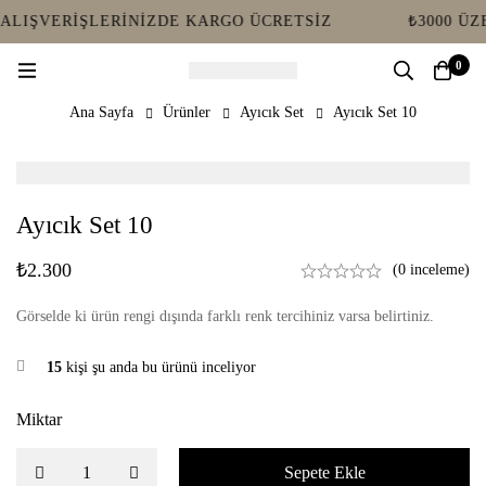
ALIŞVERIŞLERINIZDE KARGO ÜCRETSIZ
₺3000 ÜZE
0
Ana Sayfa
Ürünler
Ayıcık Set
Ayıcık Set 10
Ayıcık Set 10
₺
2.300
(0 inceleme)
Görselde ki ürün rengi dışında farklı renk tercihiniz varsa belirtiniz.
15
kişi şu anda bu ürünü inceliyor
Miktar
Sepete Ekle