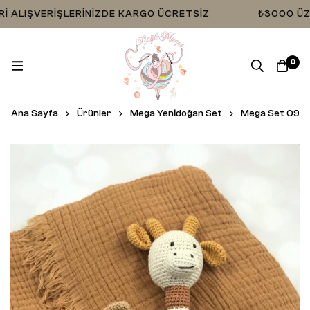
LIŞVERIŞLERINIZDE KARGO ÜCRETSIZ
₺3000 ÜZERI 
0
Ana Sayfa
Ürünler
Mega Yenidoğan Set
Mega Set 09