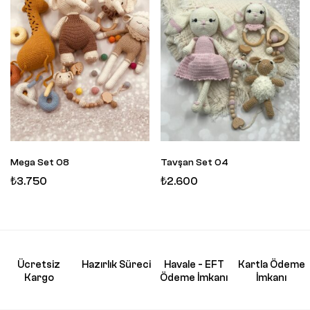
Mega Set 08
Tavşan Set 04
₺
3.750
₺
2.600
Ücretsiz
Hazırlık Süreci
Havale - EFT
Kartla Ödeme
Kargo
Ödeme İmkanı
İmkanı